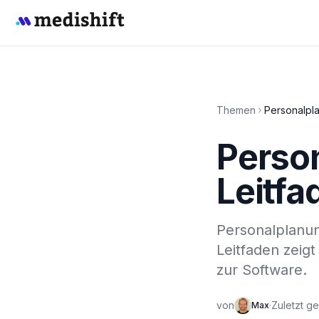
Themen
Personalpla
Person
Leitfa
Personalplanung
Leitfaden zeig
zur Software.
von
·
Zuletzt ge
Max