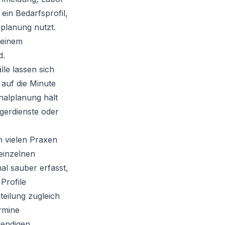
ein Bedarfsprofil,
zplanung nutzt.
 einem
d.
lle lassen sich
 auf die Minute
nalplanung hält
ngerdienste oder
n vielen Praxen
einzelnen
al sauber erfasst,
Profile
teilung zugleich
ermine
wendigen