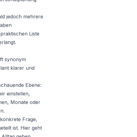
bald jedoch mehrere
gaben
praktischen Liste
rlangt.
oft synonym
lant klarer und
usschauende Ebene:
r einstellen,
hen, Monate oder
n.
e konkrete Frage,
ilt ist. Hier geht
Alltag gehen