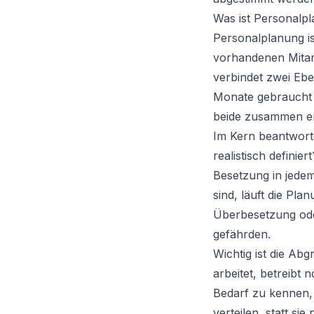
Was ist Personalp
Personalplanung is
vorhandenen Mitarb
verbindet zwei Eb
Monate gebraucht 
beide zusammen erg
Im Kern beantworte
realistisch defini
Besetzung in jedem
sind, läuft die Pl
Überbesetzung ode
gefährden.
Wichtig ist die Ab
arbeitet, betreibt
Bedarf zu kennen,
verteilen, statt si