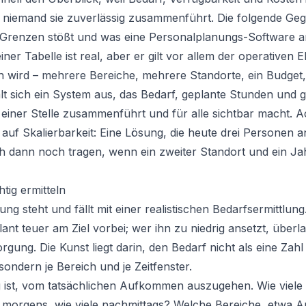
d niemand sie zuverlässig zusammenführt. Die folgende Ge
n Grenzen stößt und was eine Personalplanungs-Software a
iner Tabelle ist real, aber er gilt vor allem der operativen 
h wird – mehrere Bereiche, mehrere Standorte, ein Budget
lt sich ein System aus, das Bedarf, geplante Stunden und 
iner Stelle zusammenführt und für alle sichtbar macht. A
auf Skalierbarkeit: Eine Lösung, die heute drei Personen 
uch dann noch tragen, wenn ein zweiter Standort und ein J
tig ermitteln
ng steht und fällt mit einer realistischen Bedarfsermittlun
lant teuer am Ziel vorbei; wer ihn zu niedrig ansetzt, über
rgung. Die Kunst liegt darin, den Bedarf nicht als eine Zahl
sondern je Bereich und je Zeitfenster.
 ist, vom tatsächlichen Aufkommen auszugehen. Wie viele 
morgens, wie viele nachmittags? Welche Bereiche, etwa 