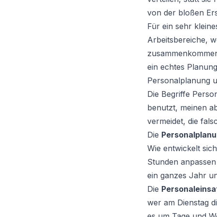
von der bloßen Ers
Für ein sehr klein
Arbeitsbereiche, 
zusammenkommen, w
ein echtes Planun
Personalplanung u
Die Begriffe Pers
benutzt, meinen ab
vermeidet, die fals
Die
Personalplan
Wie entwickelt sic
Stunden anpassen
ein ganzes Jahr un
Die
Personaleinsa
wer am Dienstag di
es um Tage und Wo