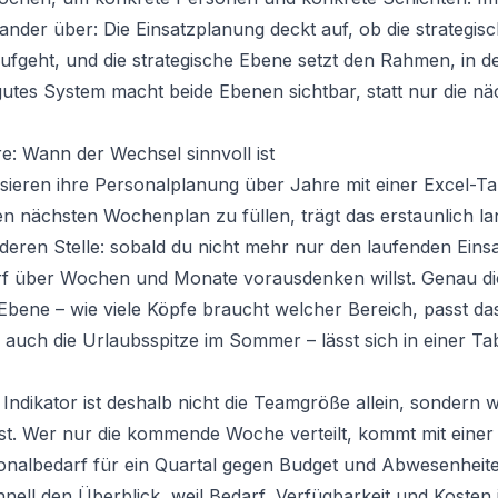
ander über: Die Einsatzplanung deckt auf, ob die strategis
fgeht, und die strategische Ebene setzt den Rahmen, in d
 gutes System macht beide Ebenen sichtbar, statt nur die 
e: Wann der Wechsel sinnvoll ist
sieren ihre Personalplanung über Jahre mit einer Excel-Ta
n nächsten Wochenplan zu füllen, trägt das erstaunlich l
eren Stelle: sobald du nicht mehr nur den laufenden Einsa
f über Wochen und Monate vorausdenken willst. Genau di
bene – wie viele Köpfe braucht welcher Bereich, passt da
 auch die Urlaubsspitze im Sommer – lässt sich in einer T
Indikator ist deshalb nicht die Teamgröße allein, sondern w
t. Wer nur die kommende Woche verteilt, kommt mit einer 
onalbedarf für ein Quartal gegen Budget und Abwesenheit
chnell den Überblick, weil Bedarf, Verfügbarkeit und Kosten