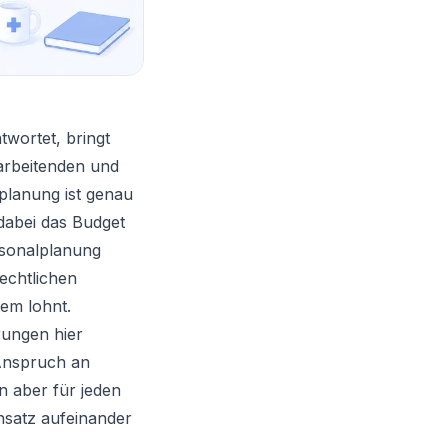
twortet, bringt
tarbeitenden und
lplanung ist genau
 dabei das Budget
rsonalplanung
echtlichen
em lohnt.
rungen hier
 Anspruch an
n aber für jeden
nsatz aufeinander