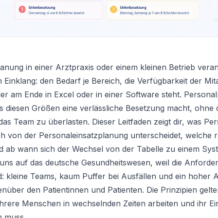
anung in einer Arztpraxis oder einem kleinen Betrieb veran
in Einklang: den Bedarf je Bereich, die Verfügbarkeit der Mi
der am Ende in Excel oder in einer Software steht. Persona
 aus diesen Größen eine verlässliche Besetzung macht, ohne
as Team zu überlasten. Dieser Leitfaden zeigt dir, was Pe
ich von der Personaleinsatzplanung unterscheidet, welche r
d ab wann sich der Wechsel von der Tabelle zu einem Syst
 uns auf das deutsche Gesundheitswesen, weil die Anforde
d: kleine Teams, kaum Puffer bei Ausfällen und ein hoher
genüber den Patientinnen und Patienten. Die Prinzipien gelte
hrere Menschen in wechselnden Zeiten arbeiten und ihr Ei
n muss.