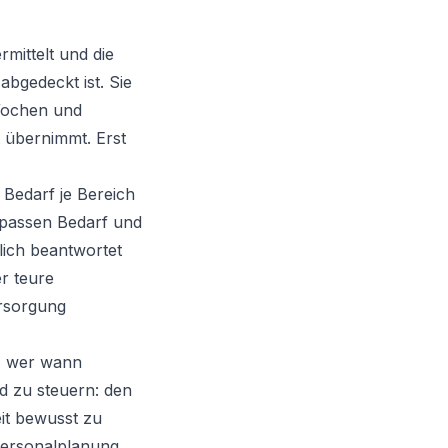
mittelt und die
abgedeckt ist. Sie
 Wochen und
 übernimmt. Erst
 Bedarf je Bereich
d passen Bedarf und
lich beantwortet
r teure
ersorgung
t, wer wann
d zu steuern: den
it bewusst zu
 Personalplanung