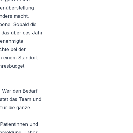
genüberstellung
nders macht.
Ebene. Sobald die
, das über das Jahr
genehmigte
chte bei der
an einem Standort
ahresbudget
g. Wer den Bedarf
lastet das Team und
 für die ganze
Patientinnen und
Anmeldung, Labor