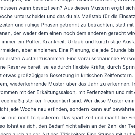
üssen wann besetzt sein? Aus diesen Mustern ergibt sich 
Woche unterscheidet und das du als Maßstab für die Einsat
enzeiten und ruhige Phasen getrennt zu betrachten, statt mit
lanen, der weder dem einen noch dem anderen gerecht wir
immer ein Puffer. Krankheit, Urlaub und kurzfristige Ausfä
ermeiden, aber einplanen. Eine Planung, die jede Stunde bis
beim ersten Ausfall zusammen. Eine vorausschauende Perso
ne Reserve bereit, sei es durch flexible Kräfte, durch Spri
 etwas großzügigere Besetzung in kritischen Zeitfenstern.
rdem, wiederkehrende Muster über das Jahr zu erkennen. I
mmen mit der Erkältungssaison, mit Ferienzeiten und mit 
egelmäßig stärker frequentiert sind. Wer diese Muster einm
icht jede Woche neu erfinden, sondern kann auf bewährte 
ie nur noch feinjustieren. Das spart Zeit und macht die Ein
so lohnt es sich, den Bedarf nicht allein an der Zahl der T
ern auch an der Art der Tätigkeiten: Eine Stunde mit auf