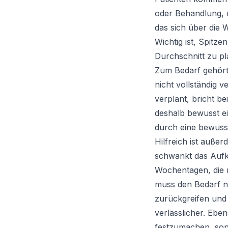
oder Behandlung, m
das sich über die 
Wichtig ist, Spitz
Durchschnitt zu p
Zum Bedarf gehört 
nicht vollständig v
verplant, bricht 
deshalb bewusst ei
durch eine bewusst
Hilfreich ist auße
schwankt das Aufko
Wochentagen, die r
muss den Bedarf n
zurückgreifen und s
verlässlicher. Eben
festzumachen, sond