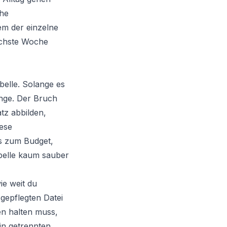
che
em der einzelne
nächste Woche
belle. Solange es
ange. Der Bruch
tz abbilden,
ese
s zum Budget,
abelle kaum sauber
ie weit du
gepflegten Datei
en halten muss,
 in getrennten