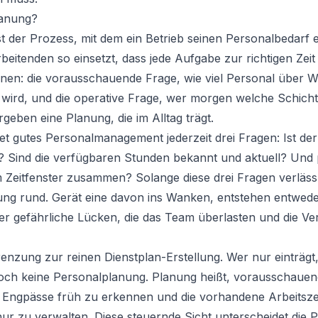
lanung?
t der Prozess, mit dem ein Betrieb seinen Personalbedarf er
eitenden so einsetzt, dass jede Aufgabe zur richtigen Zeit 
enen: die vorausschauende Frage, wie viel Personal über
wird, und die operative Frage, wer morgen welche Schicht
eben eine Planung, die im Alltag trägt.
t gutes Personalmanagement jederzeit drei Fragen: Ist der
ert? Sind die verfügbaren Stunden bekannt und aktuell? Un
 Zeitfenster zusammen? Solange diese drei Fragen verläss
anung rund. Gerät eine davon ins Wanken, entstehen entwede
r gefährliche Lücken, die das Team überlasten und die V
grenzung zur reinen Dienstplan-Erstellung. Wer nur einträg
 noch keine Personalplanung. Planung heißt, vorausschauen
 Engpässe früh zu erkennen und die vorhandene Arbeitsze
e nur zu verwalten. Diese steuernde Sicht unterscheidet die