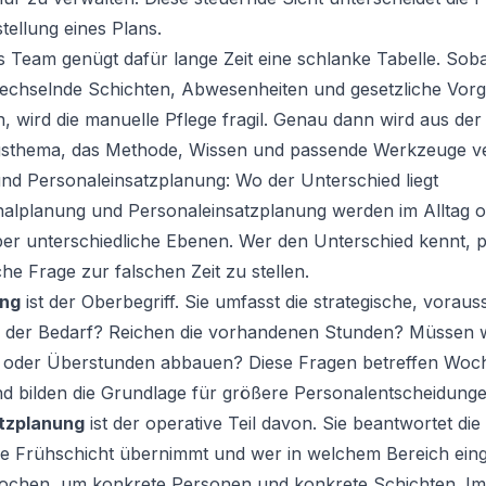
tellung eines Plans.
es Team genügt dafür lange Zeit eine schlanke Tabelle. So
wechselnde Schichten, Abwesenheiten und gesetzliche Vor
ird die manuelle Pflege fragil. Genau dann wird aus der 
gsthema, das Methode, Wissen und passende Werkzeuge ve
nd Personaleinsatzplanung: Wo der Unterschied liegt
onalplanung und Personaleinsatzplanung werden im Alltag 
er unterschiedliche Ebenen. Wer den Unterschied kennt, p
che Frage zur falschen Zeit zu stellen.
ung
ist der Oberbegriff. Sie umfasst die strategische, vora
h der Bedarf? Reichen die vorhandenen Stunden? Müssen wi
 oder Überstunden abbauen? Diese Fragen betreffen Woc
d bilden die Grundlage für größere Personalentscheidunge
tzplanung
ist der operative Teil davon. Sie beantwortet di
e Frühschicht übernimmt und wer in welchem Bereich eingete
chen, um konkrete Personen und konkrete Schichten. Im 