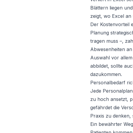
Blättern liegen un
zeigt, wo Excel a
Der Kostenvorteil e
Planung strategisc
tragen muss –, zah
Abwesenheiten an e
Auswahl vor allem 
abbildet, sollte a
dazukommen.
Personalbedarf rich
Jede Personalplanu
zu hoch ansetzt, p
gefährdet die Verso
Praxis zu denken, 
Ein bewährter Weg
Patienten kommen 