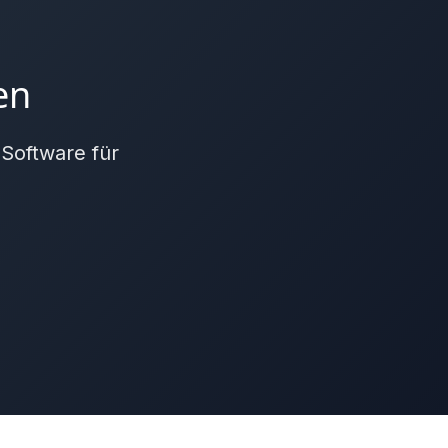
en
 Software für