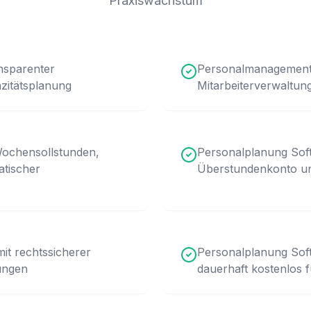
Praxiswachstum
nsparenter
Personalmanagement 
zitätsplanung
Mitarbeiterverwaltun
Wochensollstunden,
Personalplanung Sof
atischer
Überstundenkonto un
it rechtssicherer
Personalplanung Sof
ungen
dauerhaft kostenlos f