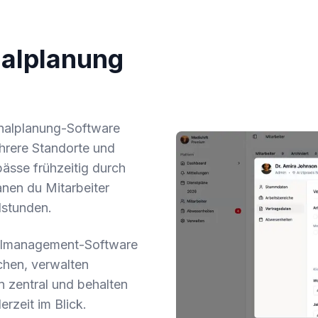
nalplanung
onalplanung-Software
ehrere Standorte und
ässe frühzeitig durch
nen du Mitarbeiter
lstunden.
nalmanagement-Software
ichen, verwalten
 zentral und behalten
rzeit im Blick.