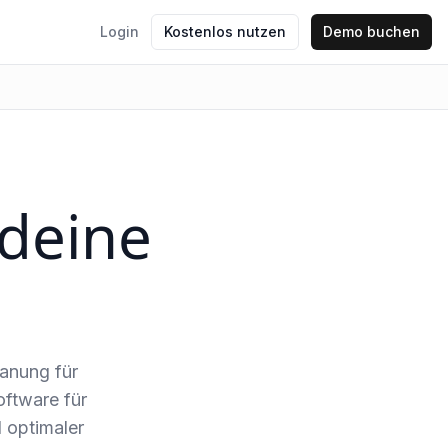
Login
Kostenlos nutzen
Demo buchen
 deine
lanung für
oftware für
d optimaler