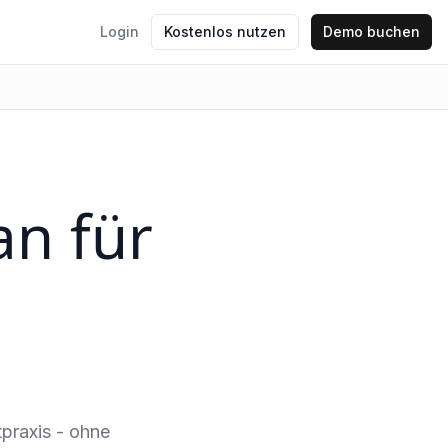
Login
Kostenlos nutzen
Demo buchen
an für
tpraxis - ohne