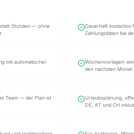
n statt Stunden — ohne
Dauerhaft kostenlos f
r
Zahlungsdaten bei d
ung mit automatischer
Wochenvorlagen: einm
den nächsten Monat
tes Team — der Plan ist
Urlaubsplanung, offe
DE, AT und CH inklus
ung und rechtssichere
Für Arztpraxis, Pfleg