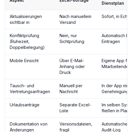
Aspekt
Excel-Vorlage
Dienstplan
Aktualisierungen
Nach manuellem
Sofort, in Echtz
sichtbar in
Versand
Konfliktprüfung
Nein, nur
Automatisch be
(Ruhezeit,
Sichtprüfung
Eintragen
Doppelbelegung)
Mobile Einsicht
Über E-Mail-
Eigene App für
Anhang oder
Mitarbeitende
Druck
Tausch- und
Manuell per
In der App mit
Vertretungsanfragen
Nachricht
Genehmigungsl
Urlaubsanträge
Separate Excel-
Im selben Syst
Liste
fließen in Plan 
Dokumentation von
Versionsdateien,
Automatisches
Änderungen
fragil
Audit-Log